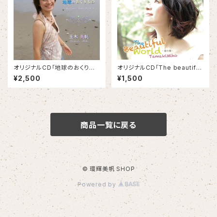
オリジナルCD「地球のおくりも
オリジナルCD「The beautiful
の ～Gift from Mother Earth
world ~愛の唄~」環輝美帆
¥2,500
¥1,500
～」環輝美帆
商品一覧に戻る
© 環輝美帆 SHOP
Powered by