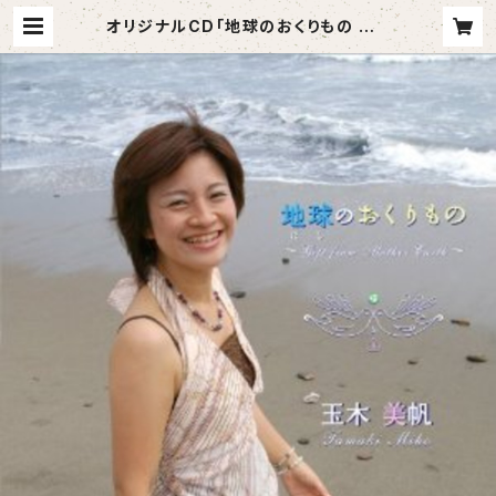
オリジナルCD「地球のおくりもの ～G
ift from Mother Earth～」環輝美
帆 | 環輝美帆 SHOP