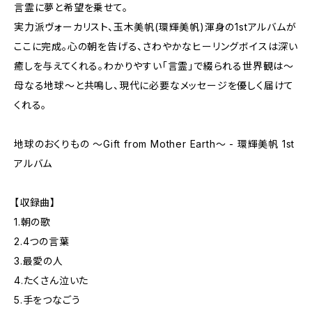
言霊に夢と希望を乗せて。
実力派ヴォーカリスト、玉木美帆(環輝美帆)渾身の1stアルバムが
ここに完成。心の朝を告げる、さわやかなヒーリングボイスは深い
癒しを与えてくれる。わかりやすい「言霊」で綴られる世界観は～
母なる地球～と共鳴し、現代に必要なメッセージを優しく届けて
くれる。
地球のおくりもの ～Gift from Mother Earth～ - 環輝美帆 1st
アルバム
【収録曲】
1.朝の歌
2.4つの言葉
3.最愛の人
4.たくさん泣いた
5.手をつなごう